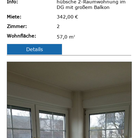
Info:
hübsche 2-Raumwohnung im
DG mit großem Balkon
Miete:
342,00 €
Zimmer:
2
Wohnfläche:
57,0 m
2
Details